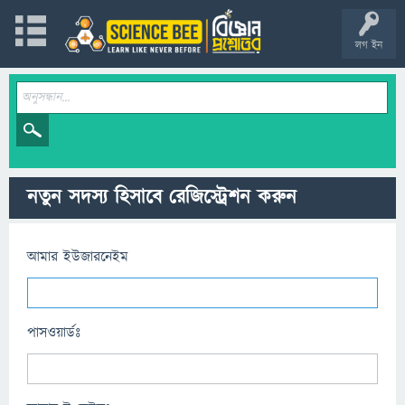
লগ ইন
নতুন সদস্য হিসাবে রেজিস্ট্রেশন করুন
আমার ইউজারনেইম
পাসওয়ার্ডঃ