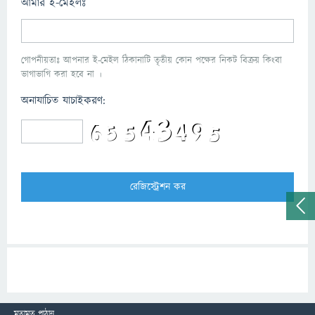
আমার ই-মেইলঃ
গোপনীয়তাঃ আপনার ই-মেইল ঠিকানাটি তৃতীয় কোন পক্ষের নিকট বিক্রয় কিংবা
ভাগাভাগি করা হবে না ।
অনাযাচিত যাচাইকরণ:
মতামত পাঠান