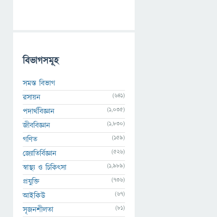
বিভাগসমূহ
সমস্ত বিভাগ
(641)
রসায়ন
(1,035)
পদার্থবিজ্ঞান
(1,830)
জীববিজ্ঞান
(159)
গণিত
(526)
জ্যোতির্বিজ্ঞান
(1,989)
স্বাস্থ্য ও চিকিৎসা
(736)
প্রযুক্তি
(67)
আইকিউ
(81)
সৃজনশীলতা