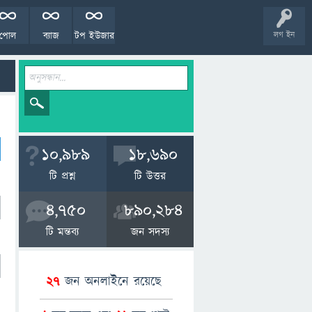
পোল
ব্যাজ
টপ ইউজার
লগ ইন
10,989
18,690
টি প্রশ্ন
টি উত্তর
4,750
890,284
টি মন্তব্য
জন সদস্য
27
জন অনলাইনে রয়েছে