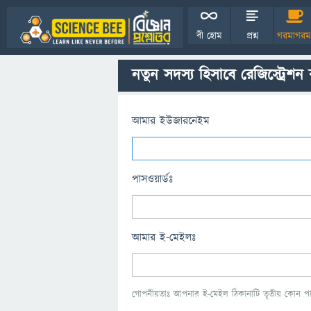
বী হোম
প্রশ্ন
গরমাগরম
নতুন সদস্য হিসাবে রেজিস্ট্রেশন
আমার ইউজারনেইম
পাসওয়ার্ডঃ
আমার ই-মেইলঃ
গোপনীয়তাঃ আপনার ই-মেইল ঠিকানাটি তৃতীয় কোন পক্ষ