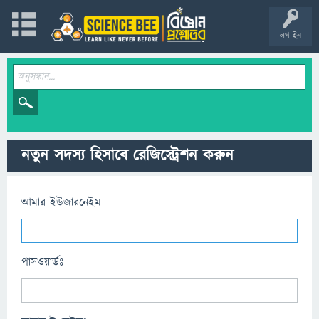
লগ ইন
নতুন সদস্য হিসাবে রেজিস্ট্রেশন করুন
আমার ইউজারনেইম
পাসওয়ার্ডঃ