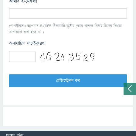
আমার ই-মেইলঃ
গোপনীয়তাঃ আপনার ই-মেইল ঠিকানাটি তৃতীয় কোন পক্ষের নিকট বিক্রয় কিংবা
ভাগাভাগি করা হবে না ।
অনাযাচিত যাচাইকরণ:
মতামত পাঠান