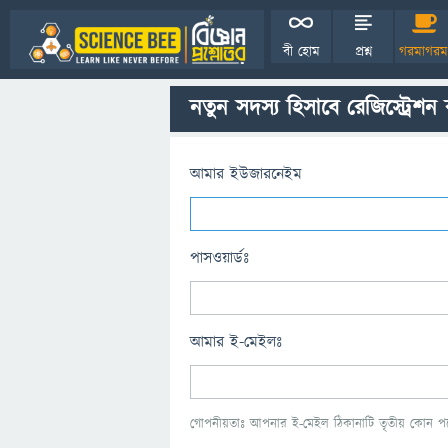
বী হোম
প্রশ্ন
গরমাগরম
নতুন সদস্য হিসাবে রেজিস্ট্রেশন
আমার ইউজারনেইম
পাসওয়ার্ডঃ
আমার ই-মেইলঃ
গোপনীয়তাঃ আপনার ই-মেইল ঠিকানাটি তৃতীয় কোন পক্ষ