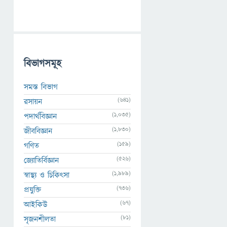
বিভাগসমূহ
সমস্ত বিভাগ
(641)
রসায়ন
(1,035)
পদার্থবিজ্ঞান
(1,830)
জীববিজ্ঞান
(159)
গণিত
(526)
জ্যোতির্বিজ্ঞান
(1,989)
স্বাস্থ্য ও চিকিৎসা
(736)
প্রযুক্তি
(67)
আইকিউ
(81)
সৃজনশীলতা