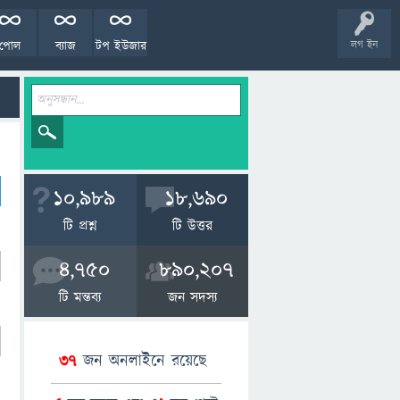
পোল
ব্যাজ
টপ ইউজার
লগ ইন
10,989
18,690
টি প্রশ্ন
টি উত্তর
4,750
890,207
টি মন্তব্য
জন সদস্য
37
জন অনলাইনে রয়েছে