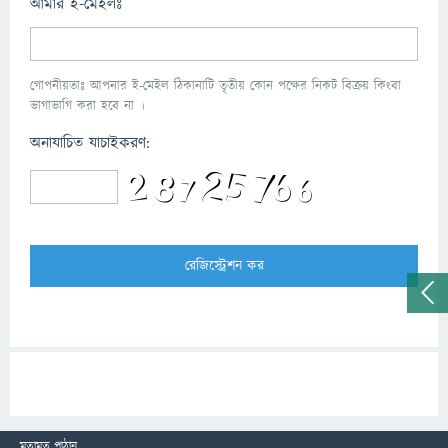
আমার ই-মেইলঃ
গোপনীয়তাঃ আপনার ই-মেইল ঠিকানাটি তৃতীয় কোন পক্ষের নিকট বিক্রয় কিংবা
ভাগাভাগি করা হবে না ।
অনাযাচিত যাচাইকরণ:
মতামত পাঠান