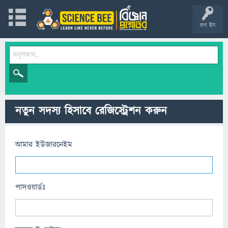
লগ ইন
নতুন সদস্য হিসাবে রেজিস্ট্রেশন করুন
আমার ইউজারনেইম
পাসওয়ার্ডঃ