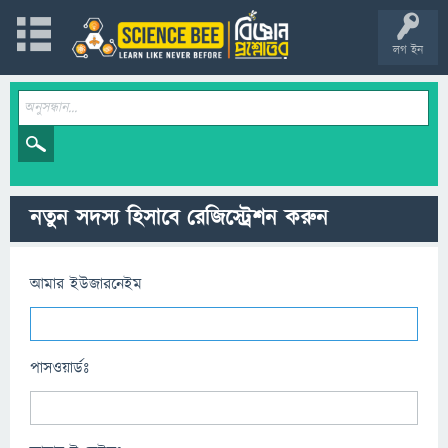
লগ ইন
নতুন সদস্য হিসাবে রেজিস্ট্রেশন করুন
আমার ইউজারনেইম
পাসওয়ার্ডঃ