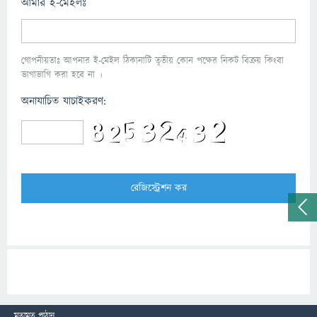
আমার ই-মেইলঃ
গোপনীয়তাঃ আপনার ই-মেইল ঠিকানাটি তৃতীয় কোন পক্ষের নিকট বিক্রয় কিংবা
ভাগাভাগি করা হবে না ।
অনাযাচিত যাচাইকরণ:
মতামত পাঠান