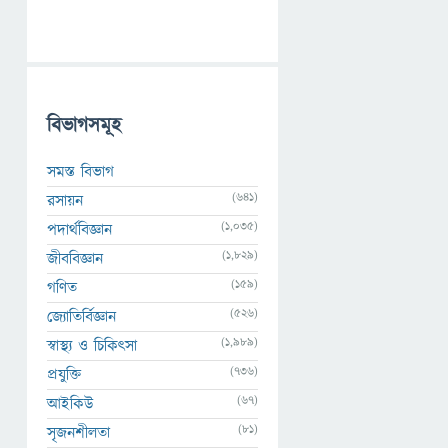
বিভাগসমূহ
সমস্ত বিভাগ
(641)
রসায়ন
(1,035)
পদার্থবিজ্ঞান
(1,829)
জীববিজ্ঞান
(159)
গণিত
(526)
জ্যোতির্বিজ্ঞান
(1,989)
স্বাস্থ্য ও চিকিৎসা
(736)
প্রযুক্তি
(67)
আইকিউ
(81)
সৃজনশীলতা