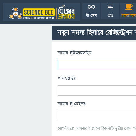
বী হোম
প্রশ্ন
গরমাগরম
নতুন সদস্য হিসাবে রেজিস্ট্রেশন
আমার ইউজারনেইম
পাসওয়ার্ডঃ
আমার ই-মেইলঃ
গোপনীয়তাঃ আপনার ই-মেইল ঠিকানাটি তৃতীয় কোন পক্ষ