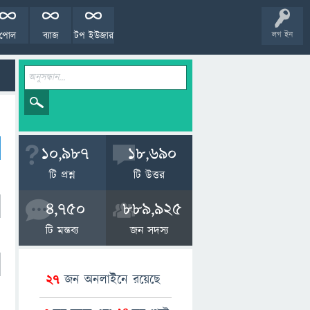
পোল
ব্যাজ
টপ ইউজার
লগ ইন
10,987
18,690
টি প্রশ্ন
টি উত্তর
4,750
889,925
টি মন্তব্য
জন সদস্য
27
জন অনলাইনে রয়েছে