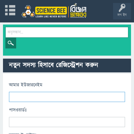
লগ ইন
নতুন সদস্য হিসাবে রেজিস্ট্রেশন করুন
আমার ইউজারনেইম
পাসওয়ার্ডঃ