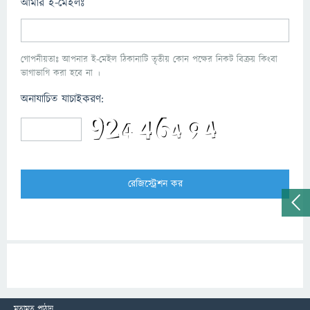
আমার ই-মেইলঃ
গোপনীয়তাঃ আপনার ই-মেইল ঠিকানাটি তৃতীয় কোন পক্ষের নিকট বিক্রয় কিংবা
ভাগাভাগি করা হবে না ।
অনাযাচিত যাচাইকরণ:
মতামত পাঠান