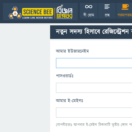
বী হোম
প্রশ্ন
গরমাগরম
নতুন সদস্য হিসাবে রেজিস্ট্রেশন
আমার ইউজারনেইম
পাসওয়ার্ডঃ
আমার ই-মেইলঃ
গোপনীয়তাঃ আপনার ই-মেইল ঠিকানাটি তৃতীয় কোন পক্ষ