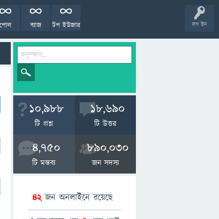
পোল
ব্যাজ
টপ ইউজার
লগ ইন
10,988
18,690
টি প্রশ্ন
টি উত্তর
4,750
890,030
টি মন্তব্য
জন সদস্য
42
জন অনলাইনে রয়েছে