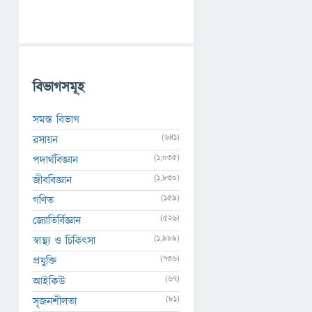
বিভাগসমূহ
সমস্ত বিভাগ
(641)
রসায়ন
(1,035)
পদার্থবিজ্ঞান
(1,830)
জীববিজ্ঞান
(159)
গণিত
(526)
জ্যোতির্বিজ্ঞান
(1,989)
স্বাস্থ্য ও চিকিৎসা
(736)
প্রযুক্তি
(67)
আইকিউ
(81)
সৃজনশীলতা