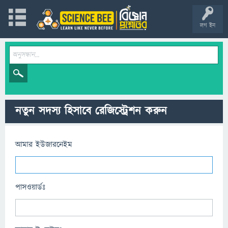
লগ ইন
নতুন সদস্য হিসাবে রেজিস্ট্রেশন করুন
আমার ইউজারনেইম
পাসওয়ার্ডঃ