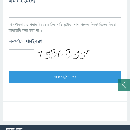
আমার ই-মেইলঃ
গোপনীয়তাঃ আপনার ই-মেইল ঠিকানাটি তৃতীয় কোন পক্ষের নিকট বিক্রয় কিংবা
ভাগাভাগি করা হবে না ।
অনাযাচিত যাচাইকরণ:
মতামত পাঠান