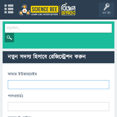
লগ ইন
নতুন সদস্য হিসাবে রেজিস্ট্রেশন করুন
আমার ইউজারনেইম
পাসওয়ার্ডঃ