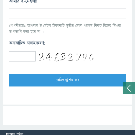
আমার ই-মেইলঃ
গোপনীয়তাঃ আপনার ই-মেইল ঠিকানাটি তৃতীয় কোন পক্ষের নিকট বিক্রয় কিংবা
ভাগাভাগি করা হবে না ।
অনাযাচিত যাচাইকরণ:
মতামত পাঠান