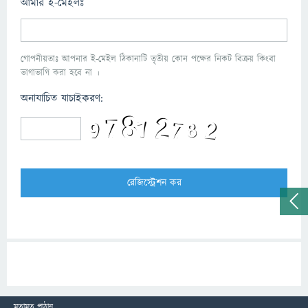
আমার ই-মেইলঃ
গোপনীয়তাঃ আপনার ই-মেইল ঠিকানাটি তৃতীয় কোন পক্ষের নিকট বিক্রয় কিংবা
ভাগাভাগি করা হবে না ।
অনাযাচিত যাচাইকরণ:
মতামত পাঠান