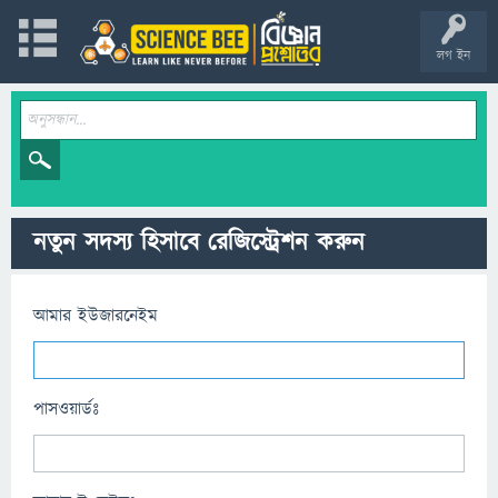
লগ ইন
নতুন সদস্য হিসাবে রেজিস্ট্রেশন করুন
আমার ইউজারনেইম
পাসওয়ার্ডঃ