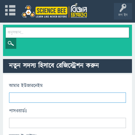
লগ ইন
নতুন সদস্য হিসাবে রেজিস্ট্রেশন করুন
আমার ইউজারনেইম
পাসওয়ার্ডঃ