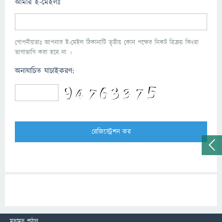
আমার ই-মেইলঃ
গোপনীয়তাঃ আপনার ই-মেইল ঠিকানাটি তৃতীয় কোন পক্ষের নিকট বিক্রয় কিংবা
ভাগাভাগি করা হবে না ।
অনাযাচিত যাচাইকরণ:
মতামত পাঠান