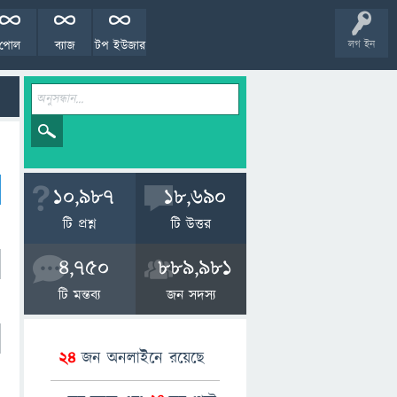
পোল
ব্যাজ
টপ ইউজার
লগ ইন
10,987
18,690
টি প্রশ্ন
টি উত্তর
4,750
889,981
টি মন্তব্য
জন সদস্য
24
জন অনলাইনে রয়েছে