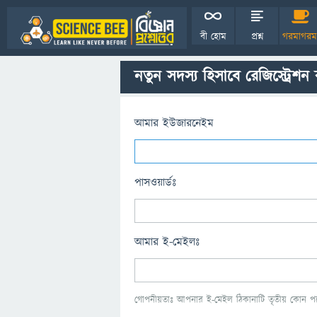
বী হোম
প্রশ্ন
গরমাগরম
নতুন সদস্য হিসাবে রেজিস্ট্রেশন
আমার ইউজারনেইম
পাসওয়ার্ডঃ
আমার ই-মেইলঃ
গোপনীয়তাঃ আপনার ই-মেইল ঠিকানাটি তৃতীয় কোন পক্ষ