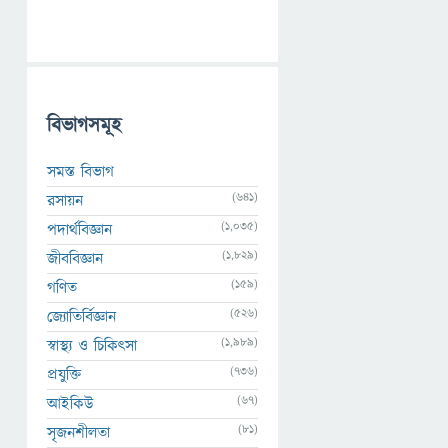
বিভাগসমূহ
সমস্ত বিভাগ
(641)
রসায়ন
(1,035)
পদার্থবিজ্ঞান
(1,829)
জীববিজ্ঞান
(159)
গণিত
(526)
জ্যোতির্বিজ্ঞান
(1,989)
স্বাস্থ্য ও চিকিৎসা
(736)
প্রযুক্তি
(67)
আইকিউ
(81)
সৃজনশীলতা