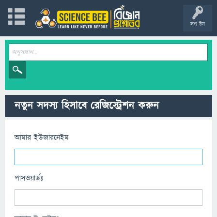
লগ ইন
নতুন সদস্য হিসাবে রেজিস্ট্রেশন করুন
আমার ইউজারনেইম
পাসওয়ার্ডঃ