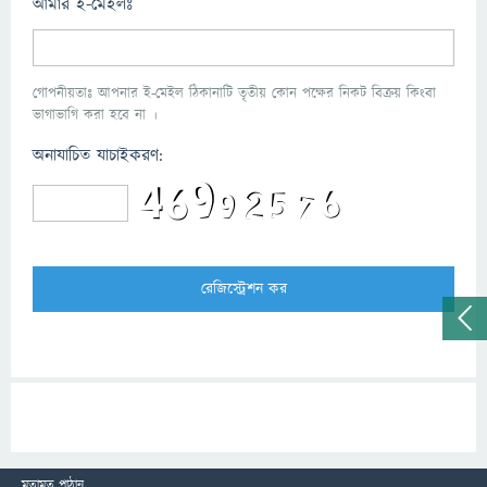
আমার ই-মেইলঃ
গোপনীয়তাঃ আপনার ই-মেইল ঠিকানাটি তৃতীয় কোন পক্ষের নিকট বিক্রয় কিংবা
ভাগাভাগি করা হবে না ।
অনাযাচিত যাচাইকরণ:
মতামত পাঠান