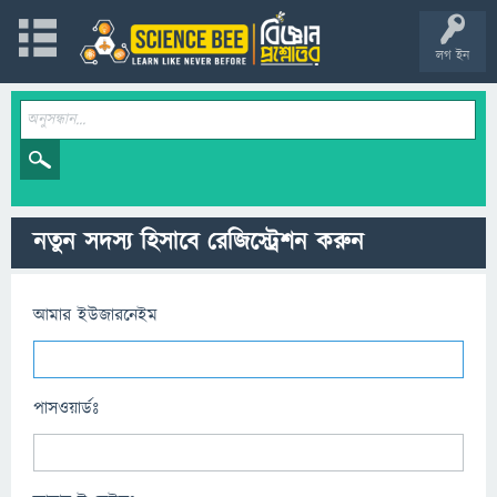
লগ ইন
নতুন সদস্য হিসাবে রেজিস্ট্রেশন করুন
আমার ইউজারনেইম
পাসওয়ার্ডঃ