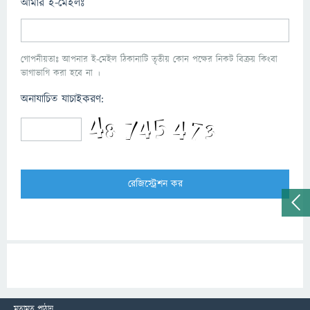
আমার ই-মেইলঃ
গোপনীয়তাঃ আপনার ই-মেইল ঠিকানাটি তৃতীয় কোন পক্ষের নিকট বিক্রয় কিংবা
ভাগাভাগি করা হবে না ।
অনাযাচিত যাচাইকরণ:
মতামত পাঠান