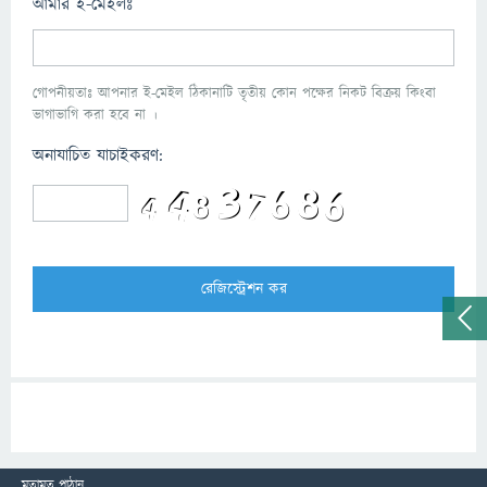
আমার ই-মেইলঃ
গোপনীয়তাঃ আপনার ই-মেইল ঠিকানাটি তৃতীয় কোন পক্ষের নিকট বিক্রয় কিংবা
ভাগাভাগি করা হবে না ।
অনাযাচিত যাচাইকরণ:
মতামত পাঠান