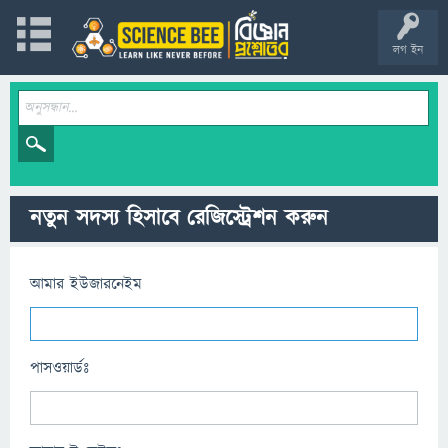
লগ ইন
নতুন সদস্য হিসাবে রেজিস্ট্রেশন করুন
আমার ইউজারনেইম
পাসওয়ার্ডঃ