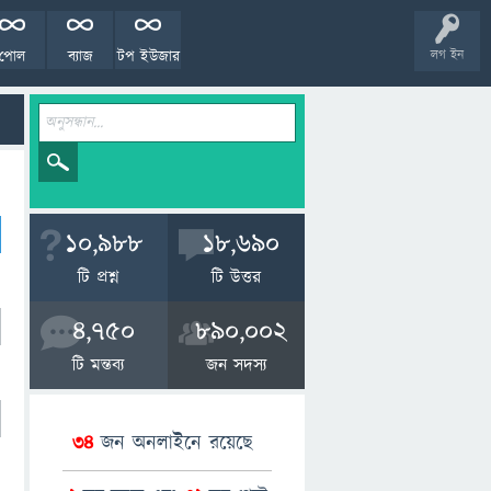
পোল
ব্যাজ
টপ ইউজার
লগ ইন
10,988
18,690
টি প্রশ্ন
টি উত্তর
4,750
890,002
টি মন্তব্য
জন সদস্য
34
জন অনলাইনে রয়েছে