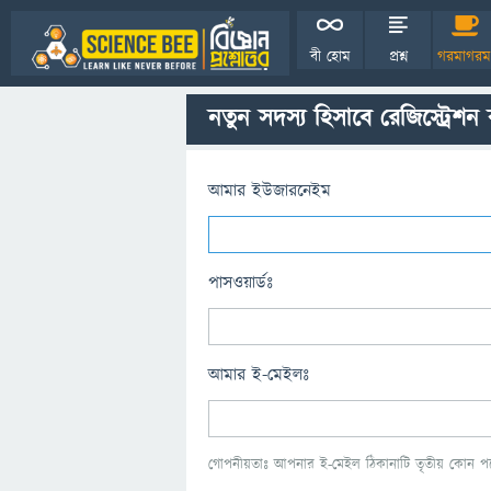
বী হোম
প্রশ্ন
গরমাগরম
নতুন সদস্য হিসাবে রেজিস্ট্রেশন
আমার ইউজারনেইম
পাসওয়ার্ডঃ
আমার ই-মেইলঃ
গোপনীয়তাঃ আপনার ই-মেইল ঠিকানাটি তৃতীয় কোন পক্ষ