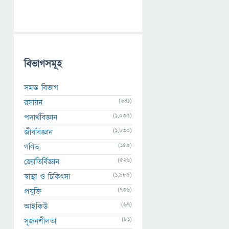
বিভাগসমূহ
সমস্ত বিভাগ
(641)
রসায়ন
(1,035)
পদার্থবিজ্ঞান
(1,830)
জীববিজ্ঞান
(159)
গণিত
(526)
জ্যোতির্বিজ্ঞান
(1,989)
স্বাস্থ্য ও চিকিৎসা
(736)
প্রযুক্তি
(67)
আইকিউ
(81)
সৃজনশীলতা