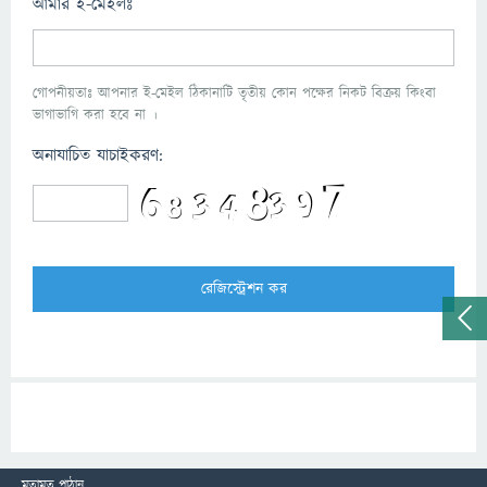
আমার ই-মেইলঃ
গোপনীয়তাঃ আপনার ই-মেইল ঠিকানাটি তৃতীয় কোন পক্ষের নিকট বিক্রয় কিংবা
ভাগাভাগি করা হবে না ।
অনাযাচিত যাচাইকরণ:
মতামত পাঠান