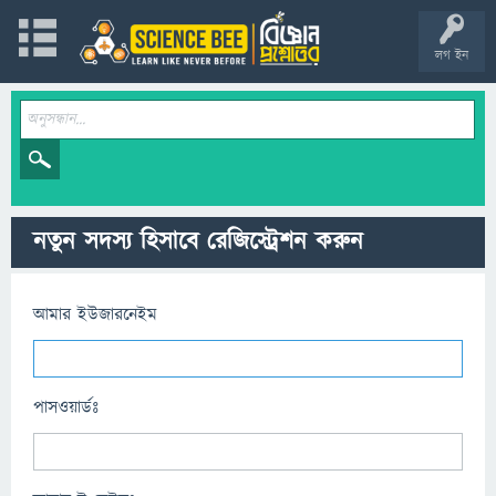
লগ ইন
নতুন সদস্য হিসাবে রেজিস্ট্রেশন করুন
আমার ইউজারনেইম
পাসওয়ার্ডঃ