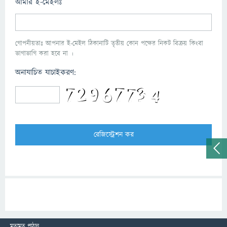
আমার ই-মেইলঃ
গোপনীয়তাঃ আপনার ই-মেইল ঠিকানাটি তৃতীয় কোন পক্ষের নিকট বিক্রয় কিংবা
ভাগাভাগি করা হবে না ।
অনাযাচিত যাচাইকরণ:
মতামত পাঠান