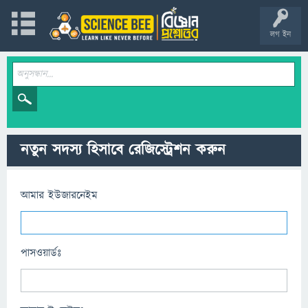
লগ ইন
নতুন সদস্য হিসাবে রেজিস্ট্রেশন করুন
আমার ইউজারনেইম
পাসওয়ার্ডঃ