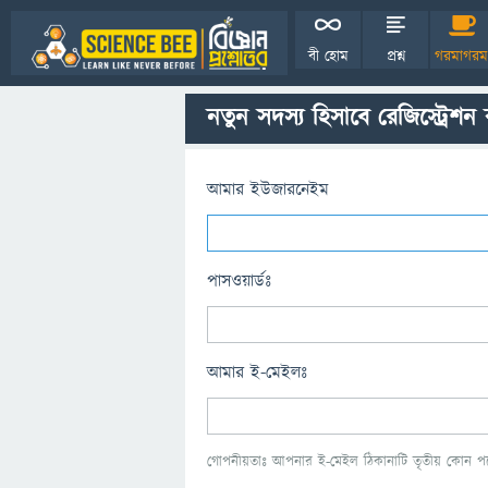
বী হোম
প্রশ্ন
গরমাগরম
নতুন সদস্য হিসাবে রেজিস্ট্রেশন
আমার ইউজারনেইম
পাসওয়ার্ডঃ
আমার ই-মেইলঃ
গোপনীয়তাঃ আপনার ই-মেইল ঠিকানাটি তৃতীয় কোন পক্ষ