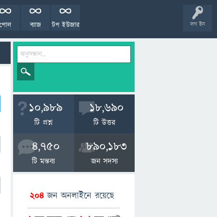
পোল
ব্যাজ
টপ ইউজার
লগ ইন
10,989
18,690
টি প্রশ্ন
টি উত্তর
4,750
890,183
টি মন্তব্য
জন সদস্য
204
জন অনলাইনে রয়েছে