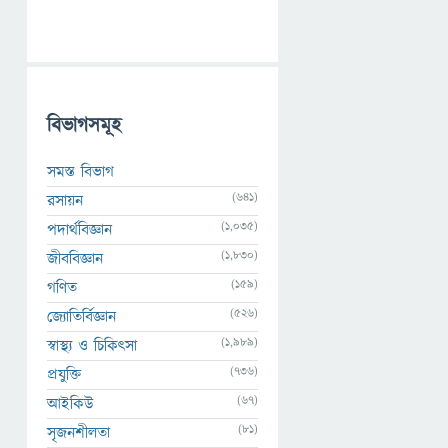
বিভাগসমূহ
সমস্ত বিভাগ
(641)
রসায়ন
(1,035)
পদার্থবিজ্ঞান
(1,830)
জীববিজ্ঞান
(159)
গণিত
(526)
জ্যোতির্বিজ্ঞান
(1,989)
স্বাস্থ্য ও চিকিৎসা
(736)
প্রযুক্তি
(67)
আইকিউ
(81)
সৃজনশীলতা