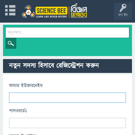
লগ ইন
নতুন সদস্য হিসাবে রেজিস্ট্রেশন করুন
আমার ইউজারনেইম
পাসওয়ার্ডঃ