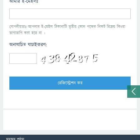
আমার ই-মেইলঃ
গোপনীয়তাঃ আপনার ই-মেইল ঠিকানাটি তৃতীয় কোন পক্ষের নিকট বিক্রয় কিংবা
ভাগাভাগি করা হবে না ।
অনাযাচিত যাচাইকরণ:
মতামত পাঠান