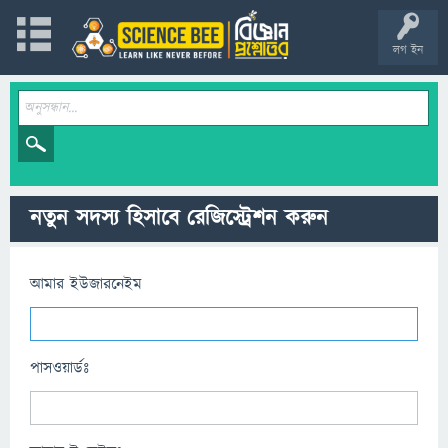
লগ ইন
নতুন সদস্য হিসাবে রেজিস্ট্রেশন করুন
আমার ইউজারনেইম
পাসওয়ার্ডঃ