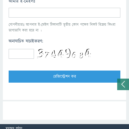
আমার ই-মেইলঃ
গোপনীয়তাঃ আপনার ই-মেইল ঠিকানাটি তৃতীয় কোন পক্ষের নিকট বিক্রয় কিংবা
ভাগাভাগি করা হবে না ।
অনাযাচিত যাচাইকরণ:
মতামত পাঠান