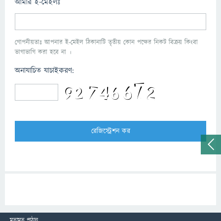
আমার ই-মেইলঃ
গোপনীয়তাঃ আপনার ই-মেইল ঠিকানাটি তৃতীয় কোন পক্ষের নিকট বিক্রয় কিংবা
ভাগাভাগি করা হবে না ।
অনাযাচিত যাচাইকরণ:
মতামত পাঠান