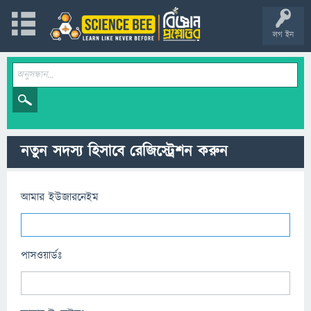
লগ ইন
নতুন সদস্য হিসাবে রেজিস্ট্রেশন করুন
আমার ইউজারনেইম
পাসওয়ার্ডঃ