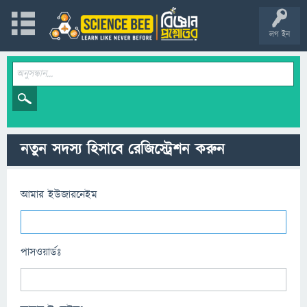
লগ ইন
নতুন সদস্য হিসাবে রেজিস্ট্রেশন করুন
আমার ইউজারনেইম
পাসওয়ার্ডঃ