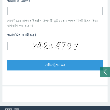
আমার ই-মেইলঃ
গোপনীয়তাঃ আপনার ই-মেইল ঠিকানাটি তৃতীয় কোন পক্ষের নিকট বিক্রয় কিংবা
ভাগাভাগি করা হবে না ।
অনাযাচিত যাচাইকরণ:
মতামত পাঠান