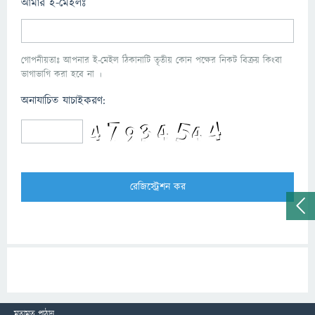
আমার ই-মেইলঃ
গোপনীয়তাঃ আপনার ই-মেইল ঠিকানাটি তৃতীয় কোন পক্ষের নিকট বিক্রয় কিংবা
ভাগাভাগি করা হবে না ।
অনাযাচিত যাচাইকরণ:
মতামত পাঠান