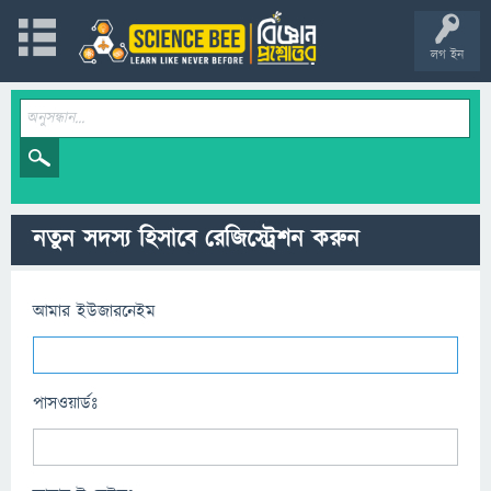
লগ ইন
নতুন সদস্য হিসাবে রেজিস্ট্রেশন করুন
আমার ইউজারনেইম
পাসওয়ার্ডঃ