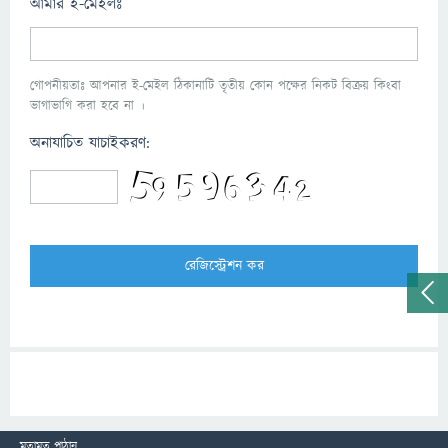
আমার ই-মেইলঃ
গোপনীয়তাঃ আপনার ই-মেইল ঠিকানাটি তৃতীয় কোন পক্ষের নিকট বিক্রয় কিংবা
ভাগাভাগি করা হবে না ।
অনাযাচিত যাচাইকরণ:
মতামত পাঠান