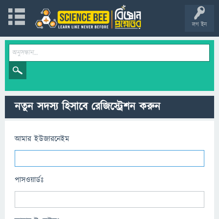
লগ ইন
নতুন সদস্য হিসাবে রেজিস্ট্রেশন করুন
আমার ইউজারনেইম
পাসওয়ার্ডঃ