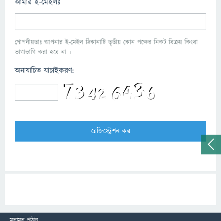
আমার ই-মেইলঃ
গোপনীয়তাঃ আপনার ই-মেইল ঠিকানাটি তৃতীয় কোন পক্ষের নিকট বিক্রয় কিংবা
ভাগাভাগি করা হবে না ।
অনাযাচিত যাচাইকরণ:
মতামত পাঠান