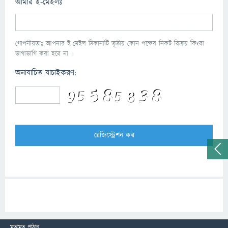
আমার ই-মেইলঃ
গোপনীয়তাঃ আপনার ই-মেইল ঠিকানাটি তৃতীয় কোন পক্ষের নিকট বিক্রয় কিংবা
ভাগাভাগি করা হবে না ।
অনাযাচিত যাচাইকরণ:
মতামত পাঠান