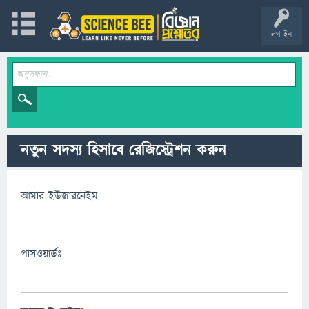
লগ ইন
নতুন সদস্য হিসাবে রেজিস্ট্রেশন করুন
আমার ইউজারনেইম
পাসওয়ার্ডঃ