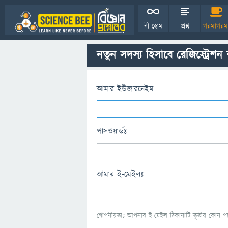
বী হোম
প্রশ্ন
গরমাগরম
নতুন সদস্য হিসাবে রেজিস্ট্রেশন
আমার ইউজারনেইম
পাসওয়ার্ডঃ
আমার ই-মেইলঃ
গোপনীয়তাঃ আপনার ই-মেইল ঠিকানাটি তৃতীয় কোন পক্ষ