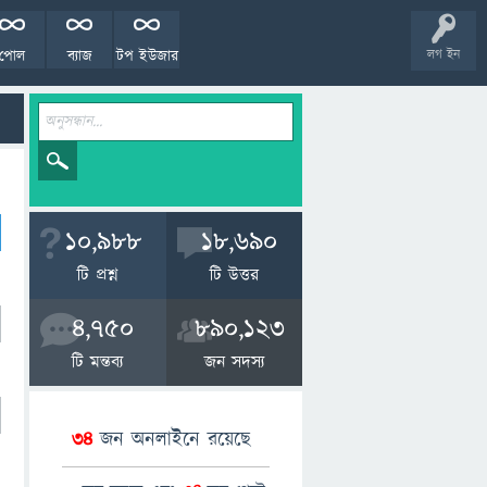
পোল
ব্যাজ
টপ ইউজার
লগ ইন
10,988
18,690
টি প্রশ্ন
টি উত্তর
4,750
890,123
টি মন্তব্য
জন সদস্য
34
জন অনলাইনে রয়েছে