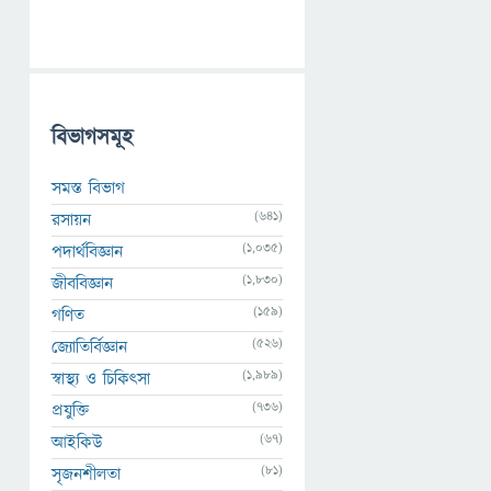
বিভাগসমূহ
সমস্ত বিভাগ
(641)
রসায়ন
(1,035)
পদার্থবিজ্ঞান
(1,830)
জীববিজ্ঞান
(159)
গণিত
(526)
জ্যোতির্বিজ্ঞান
(1,989)
স্বাস্থ্য ও চিকিৎসা
(736)
প্রযুক্তি
(67)
আইকিউ
(81)
সৃজনশীলতা