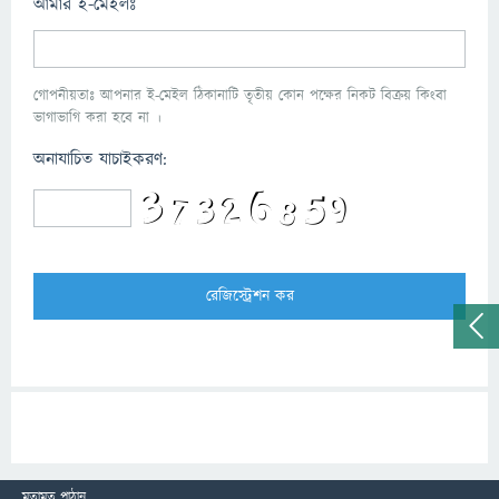
আমার ই-মেইলঃ
গোপনীয়তাঃ আপনার ই-মেইল ঠিকানাটি তৃতীয় কোন পক্ষের নিকট বিক্রয় কিংবা
ভাগাভাগি করা হবে না ।
অনাযাচিত যাচাইকরণ:
মতামত পাঠান