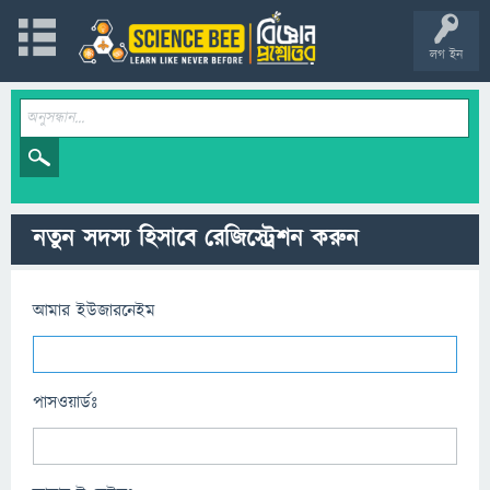
লগ ইন
নতুন সদস্য হিসাবে রেজিস্ট্রেশন করুন
আমার ইউজারনেইম
পাসওয়ার্ডঃ