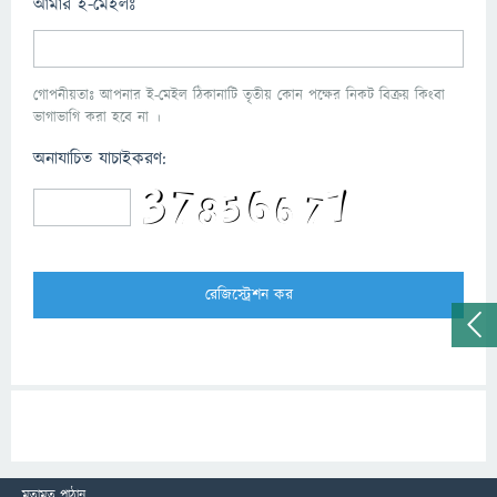
আমার ই-মেইলঃ
গোপনীয়তাঃ আপনার ই-মেইল ঠিকানাটি তৃতীয় কোন পক্ষের নিকট বিক্রয় কিংবা
ভাগাভাগি করা হবে না ।
অনাযাচিত যাচাইকরণ:
মতামত পাঠান