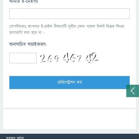
আমার ই-মেইলঃ
গোপনীয়তাঃ আপনার ই-মেইল ঠিকানাটি তৃতীয় কোন পক্ষের নিকট বিক্রয় কিংবা
ভাগাভাগি করা হবে না ।
অনাযাচিত যাচাইকরণ:
মতামত পাঠান