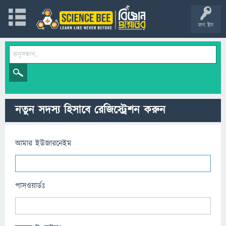
লগ ইন
নতুন সদস্য হিসাবে রেজিস্ট্রেশন করুন
আমার ইউজারনেইম
পাসওয়ার্ডঃ