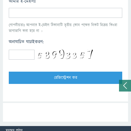
আমার ই-মেইলঃ
গোপনীয়তাঃ আপনার ই-মেইল ঠিকানাটি তৃতীয় কোন পক্ষের নিকট বিক্রয় কিংবা
ভাগাভাগি করা হবে না ।
অনাযাচিত যাচাইকরণ:
মতামত পাঠান