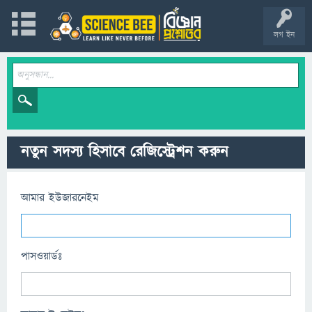
লগ ইন
নতুন সদস্য হিসাবে রেজিস্ট্রেশন করুন
আমার ইউজারনেইম
পাসওয়ার্ডঃ