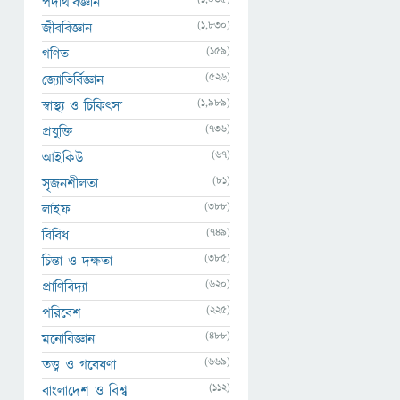
পদার্থবিজ্ঞান
(1,830)
জীববিজ্ঞান
(159)
গণিত
(526)
জ্যোতির্বিজ্ঞান
(1,989)
স্বাস্থ্য ও চিকিৎসা
(736)
প্রযুক্তি
(67)
আইকিউ
(81)
সৃজনশীলতা
(388)
লাইফ
(749)
বিবিধ
(385)
চিন্তা ও দক্ষতা
(620)
প্রাণিবিদ্যা
(225)
পরিবেশ
(488)
মনোবিজ্ঞান
(669)
তত্ত্ব ও গবেষণা
(112)
বাংলাদেশ ও বিশ্ব