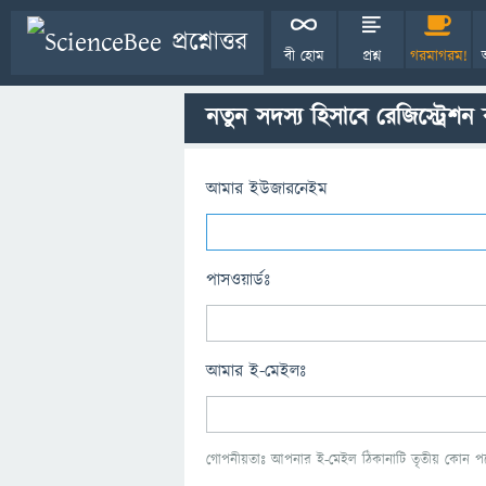
বী হোম
প্রশ্ন
গরমাগরম!
নতুন সদস্য হিসাবে রেজিস্ট্রেশন
আমার ইউজারনেইম
পাসওয়ার্ডঃ
আমার ই-মেইলঃ
গোপনীয়তাঃ আপনার ই-মেইল ঠিকানাটি তৃতীয় কোন পক্ষ