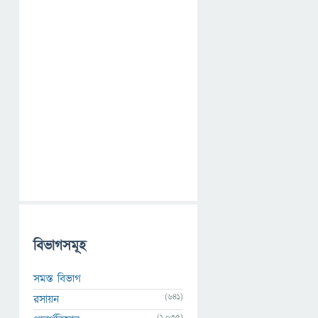
বিভাগসমূহ
সমস্ত বিভাগ
(641)
রসায়ন
(1,035)