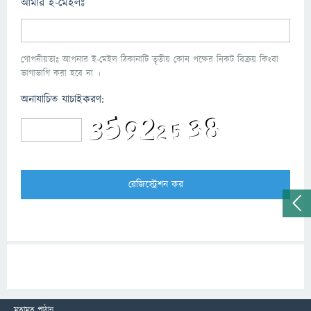
আমার ই-মেইলঃ
গোপনীয়তাঃ আপনার ই-মেইল ঠিকানাটি তৃতীয় কোন পক্ষের নিকট বিক্রয় কিংবা
ভাগাভাগি করা হবে না ।
অনাযাচিত যাচাইকরণ:
মতামত পাঠান