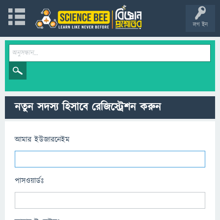
লগ ইন
নতুন সদস্য হিসাবে রেজিস্ট্রেশন করুন
আমার ইউজারনেইম
পাসওয়ার্ডঃ