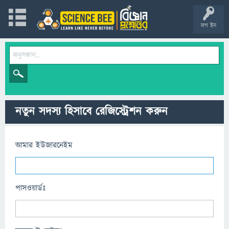
লগ ইন
নতুন সদস্য হিসাবে রেজিস্ট্রেশন করুন
আমার ইউজারনেইম
পাসওয়ার্ডঃ