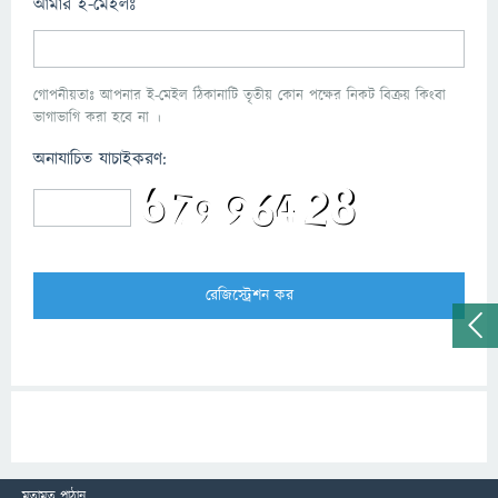
আমার ই-মেইলঃ
গোপনীয়তাঃ আপনার ই-মেইল ঠিকানাটি তৃতীয় কোন পক্ষের নিকট বিক্রয় কিংবা
ভাগাভাগি করা হবে না ।
অনাযাচিত যাচাইকরণ:
মতামত পাঠান