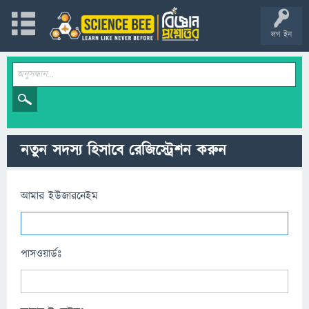
লগ ইন
নতুন সদস্য হিসাবে রেজিস্ট্রেশন করুন
আমার ইউজারনেইম
পাসওয়ার্ডঃ