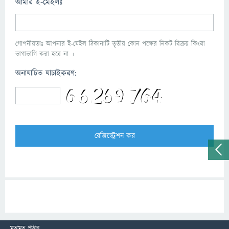
আমার ই-মেইলঃ
গোপনীয়তাঃ আপনার ই-মেইল ঠিকানাটি তৃতীয় কোন পক্ষের নিকট বিক্রয় কিংবা
ভাগাভাগি করা হবে না ।
অনাযাচিত যাচাইকরণ:
মতামত পাঠান