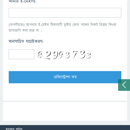
আমার ই-মেইলঃ
গোপনীয়তাঃ আপনার ই-মেইল ঠিকানাটি তৃতীয় কোন পক্ষের নিকট বিক্রয় কিংবা
ভাগাভাগি করা হবে না ।
অনাযাচিত যাচাইকরণ:
মতামত পাঠান