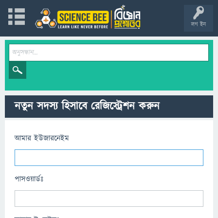
লগ ইন
নতুন সদস্য হিসাবে রেজিস্ট্রেশন করুন
আমার ইউজারনেইম
পাসওয়ার্ডঃ