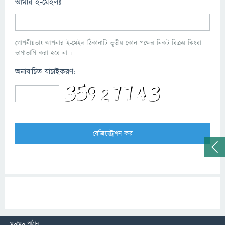
আমার ই-মেইলঃ
গোপনীয়তাঃ আপনার ই-মেইল ঠিকানাটি তৃতীয় কোন পক্ষের নিকট বিক্রয় কিংবা
ভাগাভাগি করা হবে না ।
অনাযাচিত যাচাইকরণ:
মতামত পাঠান