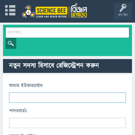
লগ ইন
নতুন সদস্য হিসাবে রেজিস্ট্রেশন করুন
আমার ইউজারনেইম
পাসওয়ার্ডঃ