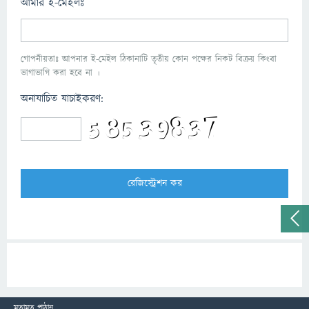
আমার ই-মেইলঃ
গোপনীয়তাঃ আপনার ই-মেইল ঠিকানাটি তৃতীয় কোন পক্ষের নিকট বিক্রয় কিংবা
ভাগাভাগি করা হবে না ।
অনাযাচিত যাচাইকরণ:
মতামত পাঠান