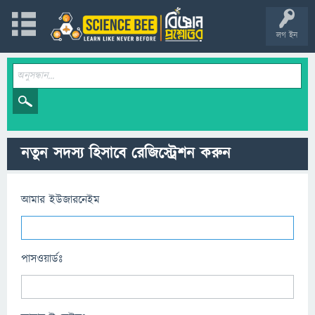
লগ ইন
নতুন সদস্য হিসাবে রেজিস্ট্রেশন করুন
আমার ইউজারনেইম
পাসওয়ার্ডঃ