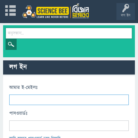
লগ ইন
লগ ইন
আমার ই-মেইলঃ
পাসওয়ার্ডঃ