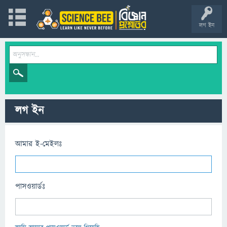
লগ ইন
লগ ইন
আমার ই-মেইলঃ
পাসওয়ার্ডঃ