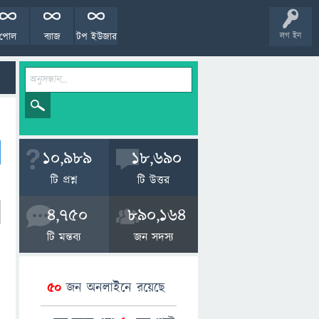
পোল
ব্যাজ
টপ ইউজার
লগ ইন
10,989
18,690
টি প্রশ্ন
টি উত্তর
4,750
890,164
টি মন্তব্য
জন সদস্য
50
জন অনলাইনে রয়েছে