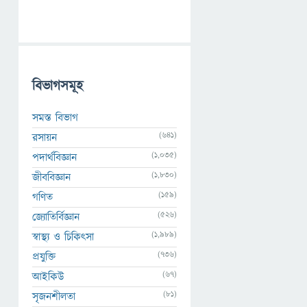
বিভাগসমূহ
সমস্ত বিভাগ
(641)
রসায়ন
(1,035)
পদার্থবিজ্ঞান
(1,830)
জীববিজ্ঞান
(159)
গণিত
(526)
জ্যোতির্বিজ্ঞান
(1,989)
স্বাস্থ্য ও চিকিৎসা
(736)
প্রযুক্তি
(67)
আইকিউ
(81)
সৃজনশীলতা