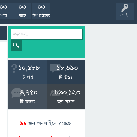
পোল
ব্যাজ
টপ ইউজার
লগ ইন
10,988
18,690
টি প্রশ্ন
টি উত্তর
4,750
890,123
টি মন্তব্য
জন সদস্য
99
জন অনলাইনে রয়েছে