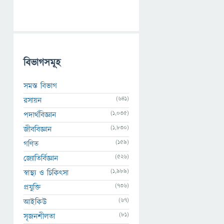
বিভাগসমূহ
সমস্ত বিভাগ
(641)
রসায়ন
(1,035)
পদার্থবিজ্ঞান
(1,830)
জীববিজ্ঞান
(159)
গণিত
(526)
জ্যোতির্বিজ্ঞান
(1,989)
স্বাস্থ্য ও চিকিৎসা
(736)
প্রযুক্তি
(67)
আইকিউ
(81)
সৃজনশীলতা