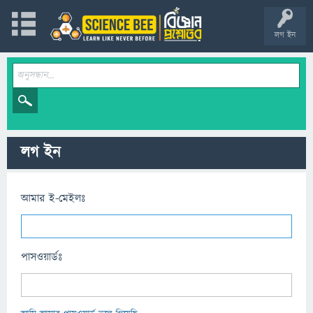
লগ ইন
লগ ইন
আমার ই-মেইলঃ
পাসওয়ার্ডঃ