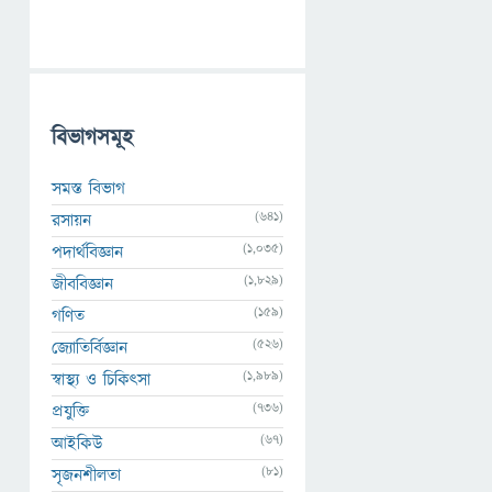
বিভাগসমূহ
সমস্ত বিভাগ
(641)
রসায়ন
(1,035)
পদার্থবিজ্ঞান
(1,829)
জীববিজ্ঞান
(159)
গণিত
(526)
জ্যোতির্বিজ্ঞান
(1,989)
স্বাস্থ্য ও চিকিৎসা
(736)
প্রযুক্তি
(67)
আইকিউ
(81)
সৃজনশীলতা