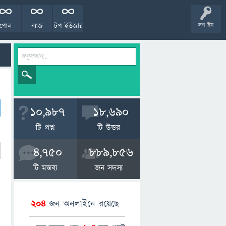
পোল
ব্যাজ
টপ ইউজার
লগ ইন
10,987
18,690
টি প্রশ্ন
টি উত্তর
4,750
889,856
টি মন্তব্য
জন সদস্য
204
জন অনলাইনে রয়েছে