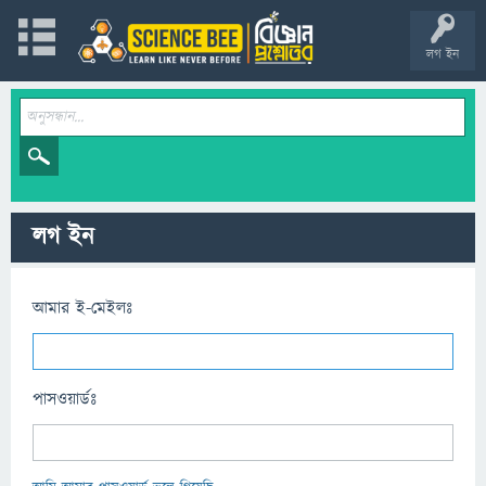
লগ ইন
লগ ইন
আমার ই-মেইলঃ
পাসওয়ার্ডঃ