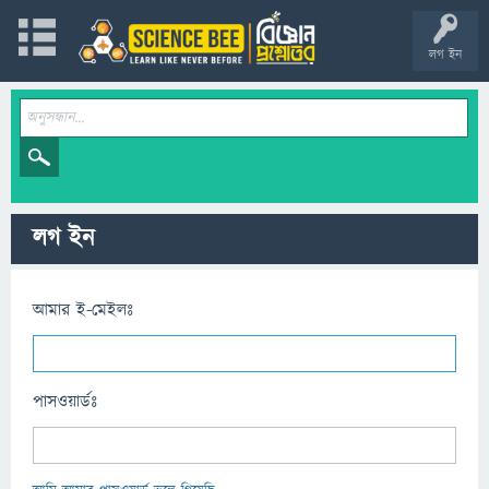
লগ ইন
লগ ইন
আমার ই-মেইলঃ
পাসওয়ার্ডঃ