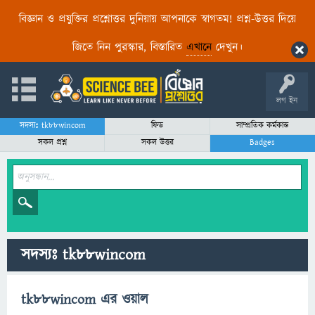
বিজ্ঞান ও প্রযুক্তির প্রশ্নোত্তর দুনিয়ায় আপনাকে স্বাগতম! প্রশ্ন-উত্তর দিয়ে
জিতে নিন পুরস্কার, বিস্তারিত
এখানে
দেখুন।
লগ ইন
সদস্যঃ tk88wincom
ফিড
সাম্প্রতিক কর্মকান্ড
সকল প্রশ্ন
সকল উত্তর
Badges
সদস্যঃ tk88wincom
tk88wincom এর ওয়াল