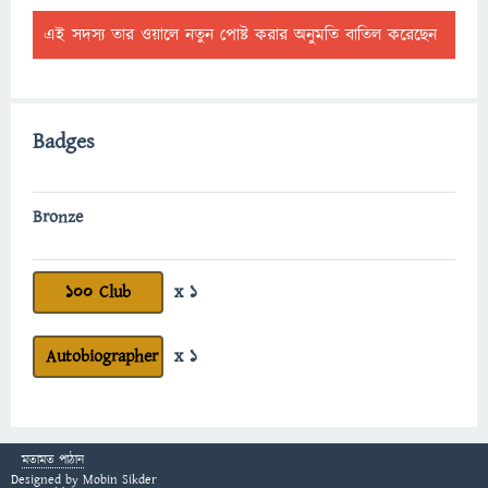
এই সদস্য তার ওয়ালে নতুন পোষ্ট করার অনুমতি বাতিল করেছেন
Badges
Bronze
100 Club
x 1
Autobiographer
x 1
মতামত পাঠান
Designed by
Mobin Sikder